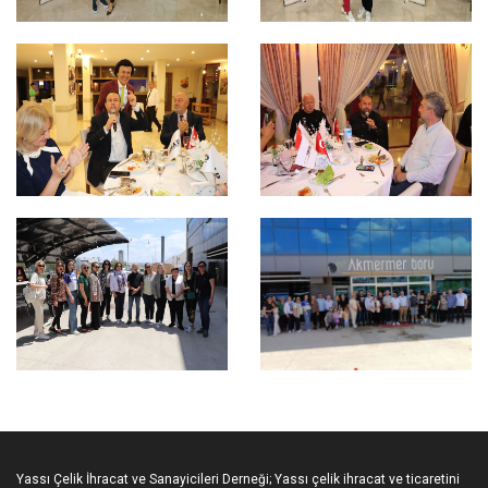
Yassı Çelik İhracat ve Sanayicileri Derneği; Yassı çelik ihracat ve ticaretini