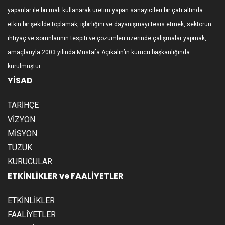
yapanlar ile bu malı kullanarak üretim yapan sanayicileri bir çatı altında
etkin bir şekilde toplamak, işbirliğini ve dayanışmayı tesis etmek, sektörün
ihtiyaç ve sorunlarının tespiti ve çözümleri üzerinde çalışmalar yapmak,
amaçlarıyla 2003 yılında Mustafa Açıkalın’ın kurucu başkanlığında
kurulmuştur.
YİSAD
TARİHÇE
VİZYON
MİSYON
TÜZÜK
KURUCULAR
ETKİNLİKLER ve FAALİYETLER
ETKİNLİKLER
FAALİYETLER